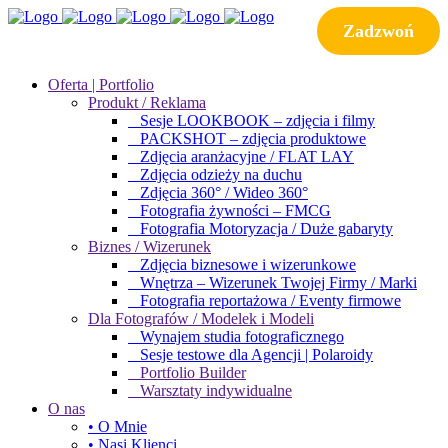
Zadzwoń
Oferta | Portfolio
Produkt / Reklama
Sesje LOOKBOOK – zdjęcia i filmy
PACKSHOT – zdjęcia produktowe
Zdjęcia aranżacyjne / FLAT LAY
Zdjęcia odzieży na duchu
Zdjęcia 360° / Wideo 360°
Fotografia żywności – FMCG
Fotografia Motoryzacja / Duże gabaryty
Biznes / Wizerunek
Zdjęcia biznesowe i wizerunkowe
Wnętrza – Wizerunek Twojej Firmy / Marki
Fotografia reportażowa / Eventy firmowe
Dla Fotografów / Modelek i Modeli
Wynajem studia fotograficznego
Sesje testowe dla Agencji | Polaroidy
Portfolio Builder
Warsztaty indywidualne
O nas
• O Mnie
• Nasi Klienci