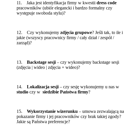
11. Jaka jest identyfikacja firmy w kwestii
dress code
pracowników (ubiór elegancki i bardzo formalny czy
występuje swoboda stylu)?
12. Czy wykonujemy
zdjęcia grupowe
? Jeśli tak, to ile i
jakie (wszyscy pracownicy firmy / cały dział / zespół /
zarząd)?
13.
Backstage sesji
– czy wykonujemy backstage sesji
(zdjęcia | wideo | zdjęcia + wideo)?
14.
Lokalizacja sesji
– czy sesję wykonujemy u nas w
studio
czy w
siedzibie Państwa firmy
?
15.
Wykorzystanie wizerunku
– umowa zezwalającą na
pokazanie firmy i jej pracowników czy brak takiej zgody?
Jakie są Państwa preferencje?