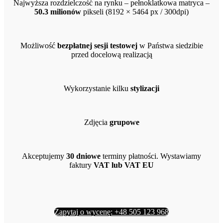
Najwyższa rozdzielczość na rynku – pełnoklatkowa matryca –
50.3 milionów
pikseli (8192 × 5464 px / 300dpi)
Możliwość
bezpłatnej sesji testowej
w Państwa siedzibie
przed docelową realizacją
Wykorzystanie kilku
stylizacji
Zdjęcia
grupowe
Akceptujemy
30 dniowe
terminy płatności. Wystawiamy
faktury
VAT lub VAT EU
Zapytaj o wycenę: +48 505 123 968