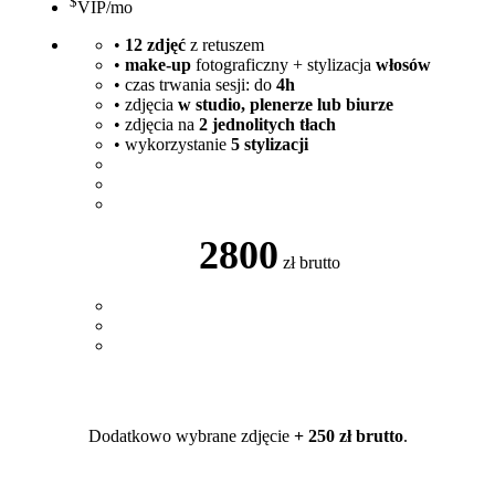
$
VIP
/mo
•
12 zdjęć
z retuszem
•
make-up
fotograficzny + stylizacja
włosów
• czas trwania sesji: do
4h
• zdjęcia
w studio, plenerze lub biurze
• zdjęcia na
2 jednolitych tłach
• wykorzystanie
5 stylizacji
2800
zł brutto
Dodatkowo wybrane zdjęcie
+ 250 zł brutto
.