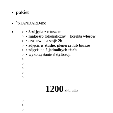
pakiet
$
STANDARD
/mo
•
3 zdjęcia
z retuszem
•
make-up
fotograficzny + korekta
włosów
• czas trwania sesji:
2h
• zdjęcia
w studio, plenerze lub biurze
• zdjęcia na
2
jednolitych tłach
• wykorzystanie
3 stylizacji
1200
zł brutto