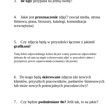
3.
Ile ujęć
przypada na jedną osobę?
4. Jakie jest
przeznaczenie
zdjęć? (social media, strona
firmowa, prasa, broszury, katalogi, komunikacja
wewnętrzna)
5. Czy zdjęcia będą w przyszłości łączone z jakimiś
grafikami
?
Tutaj dobór odpowiedniego koloru tła jest ważny ponieważ odpowiednio
dobrane tło od razu na etapie wykonywania zdjeć w przyszłości ułatwi i
przyśpieszy proces szparowania(wycinania) z tła postaci.
6. Do kogo będą
skierowane
zdjęcia (do nowych
klientów, przyszłych pracowników, partnerów biznesowych
lub może nowych potencjalnych pracodawców)?
7. Czy będzie
podmieniane tło?
Jeśli tak, to na jakie?