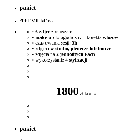
pakiet
$
PREMIUM
/mo
•
6 zdjęć
z retuszem
•
make-up
fotograficzny + korekta
włosów
• czas trwania sesji:
3h
• zdjęcia
w studio, plenerze lub biurze
• zdjęcia na
2 jednolitych tłach
• wykorzystanie
4 stylizacji
1800
zł brutto
pakiet