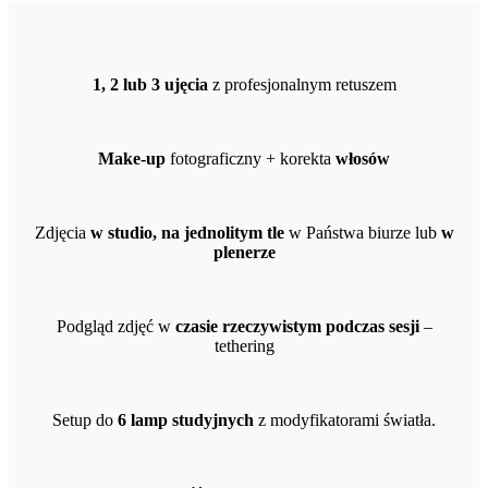
1, 2 lub 3 ujęcia
z profesjonalnym retuszem
Make-up
fotograficzny + korekta
włosów
Zdjęcia
w studio, na jednolitym tle
w Państwa biurze lub
w
plenerze
Podgląd zdjęć w
czasie rzeczywistym podczas sesji
–
tethering
Setup do
6 lamp studyjnych
z modyfikatorami światła.