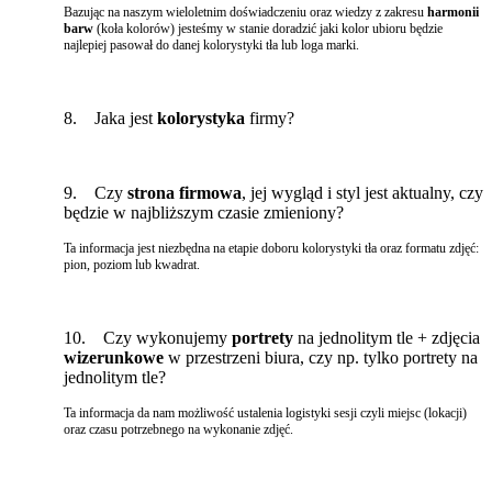
Bazując na naszym wieloletnim doświadczeniu oraz wiedzy z zakresu
harmonii
barw
(koła kolorów) jesteśmy w stanie doradzić jaki kolor ubioru będzie
najlepiej pasował do danej kolorystyki tła lub loga marki.
8. Jaka jest
kolorystyka
firmy?
9. Czy
strona firmowa
, jej wygląd i styl jest aktualny, czy
będzie w najbliższym czasie zmieniony?
Ta informacja jest niezbędna na etapie doboru kolorystyki tła oraz formatu zdjęć:
pion, poziom lub kwadrat.
10. Czy wykonujemy
portrety
na jednolitym tle + zdjęcia
wizerunkowe
w przestrzeni biura, czy np. tylko portrety na
jednolitym tle?
Ta informacja da nam możliwość ustalenia logistyki sesji czyli miejsc (lokacji)
oraz czasu potrzebnego na wykonanie zdjęć.