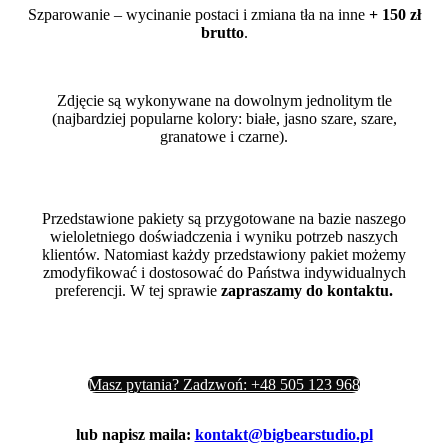
Szparowanie – wycinanie postaci i zmiana tła na inne
+ 150 zł
brutto
.
Zdjęcie są wykonywane na dowolnym jednolitym tle
(najbardziej popularne kolory: białe, jasno szare, szare,
granatowe i czarne).
Przedstawione pakiety są przygotowane na bazie naszego
wieloletniego doświadczenia i wyniku potrzeb naszych
klientów. Natomiast każdy przedstawiony pakiet możemy
zmodyfikować i dostosować do Państwa indywidualnych
preferencji. W tej sprawie
zapraszamy do kontaktu.
Masz pytania? Zadzwoń: +48 505 123 968
lub napisz maila:
kontakt@bigbearstudio.pl