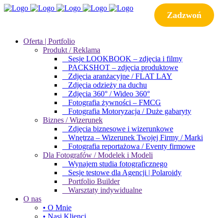
Zadzwoń
Oferta | Portfolio
Produkt / Reklama
Sesje LOOKBOOK – zdjęcia i filmy
PACKSHOT – zdjęcia produktowe
Zdjęcia aranżacyjne / FLAT LAY
Zdjęcia odzieży na duchu
Zdjęcia 360° / Wideo 360°
Fotografia żywności – FMCG
Fotografia Motoryzacja / Duże gabaryty
Biznes / Wizerunek
Zdjęcia biznesowe i wizerunkowe
Wnętrza – Wizerunek Twojej Firmy / Marki
Fotografia reportażowa / Eventy firmowe
Dla Fotografów / Modelek i Modeli
Wynajem studia fotograficznego
Sesje testowe dla Agencji | Polaroidy
Portfolio Builder
Warsztaty indywidualne
O nas
• O Mnie
• Nasi Klienci