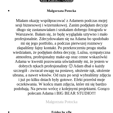
Nasi Klienci / Opinie
Małgorzata Potocka
Miałam okazję współpracować z Adamem podczas mojej
sesji biznesowej i wizerunkowej. Zanim podjęłam decyzje
długo się zastanawiałam i szukałam dobrego fotografa w
Warszawie. Bałam się, że będę wyglądała sztywno i mało
profesjonalnie. Zdecydowałam się na Adama bo spodobało
mi się jego portfolio, a podczas pierwszej rozmowy
złapaliśmy fajny kontakt. Po przekroczeniu progu studia
wiedziałam, że podjęłam dobra decyzję. Luźna, sympatyczna
atmosfera, profesjonalny make-up oraz cenne wskazówki
Adama w kwestii pozowania uświadomiły mi, że jestem w
dobrych rękach profesjonalisty 🙂 Adam dbał o każdy
szczegół - zwracał uwagę na postawę, ułożenie rąk, ułożenie
ubrana, a nawet włosów. Od razu po sesji wybraliśmy zdjęcia
i już po kilku dniach były gotowe. Efekt przerósł moje
oczekiwania. W końcu mam zdjęcia, które mi się bardzo
podobają. Na pewno wrócę z kolejnymi projektami. Gorąco
polecam Adama i BIG BEAR STUDIO!!!
Małgorzata Potocka
Fridge by yDe